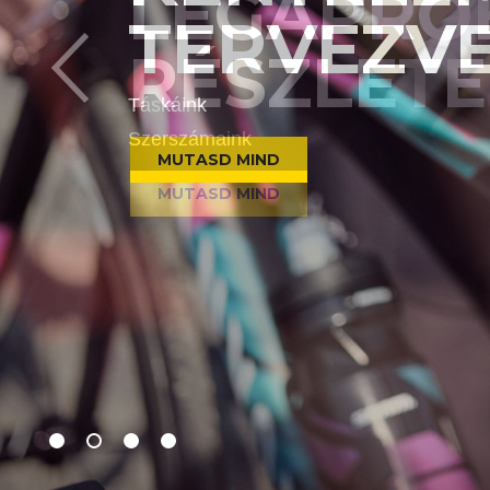
LEGAPRÓ
RÉSZLET
Szerszámaink
MUTASD MIND