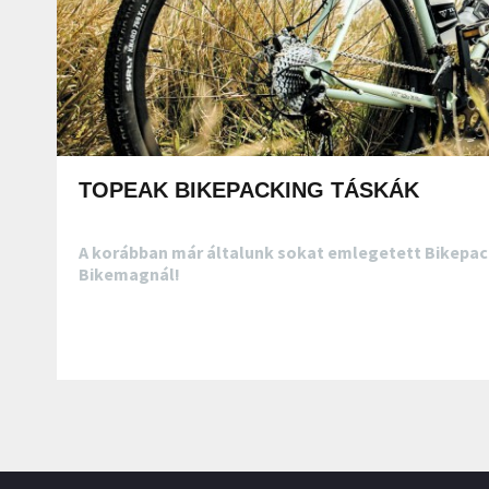
TOPEAK BIKEPACKING TÁSKÁK
A korábban már általunk sokat emlegetett Bikepacki
Bikemagnál!