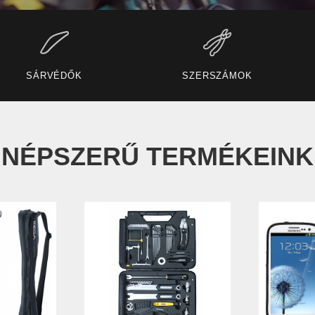
TARTÓK
KULACSTARTÓK
TA
NÉPSZERŰ TERMÉKEINK