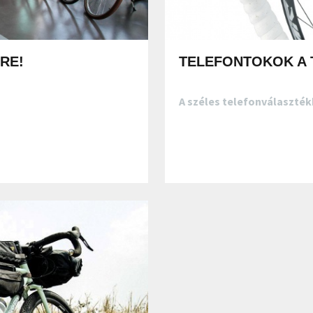
RE!
TELEFONTOKOK A 
A széles telefonválaszték