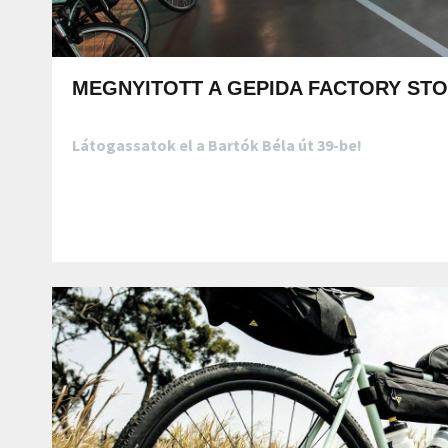
MEGNYITOTT A GEPIDA FACTORY STO
Látogassatok el a Bartók Béla út 39-be!