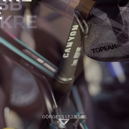
BB
EKRE
GÖRGESS LEJJEBB...