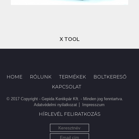
X TOOL
HOME
RÓLUNK
TERMÉKEK
BOLTKERESŐ
KAPCSOLAT
© 2017 Copyright - Gepida Kerékpár Kft. - Minden jog fenntartva.
Adatvédelmi nyilatkozat
Impresszum
HÍRLEVÉL FELIRATKOZÁS