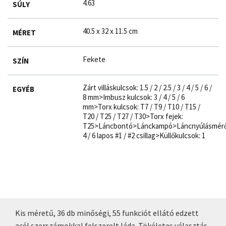
4.63
SÚLY
40.5 x 32 x 11.5 cm
MÉRET
Fekete
SZÍN
Zárt villáskulcsok: 1.5 / 2 / 2.5 / 3 / 4 / 5 / 6 /
EGYÉB
8 mm>Imbusz kulcsok: 3 / 4 / 5 / 6
mm>Torx kulcsok: T7 / T9 / T10 / T15 /
T20 / T25 / T27 / T30>Torx fejek:
T25>Láncbontó>Lánckampó>Láncnyúlásmérő
4 / 6 lapos #1 / #2 csillag>Küllőkulcsok: 1
Kis méretű, 36 db minőségi, 55 funkciót ellátó edzett
acél szerszámokkal felszerelt láda. Tökéletes választás