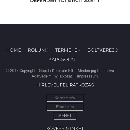
DEFENDER RC1 & RC11 SZETT
HOME
RÓLUNK
TERMÉKEK
BOLTKERESŐ
KAPCSOLAT
© 2017 Copyright - Gepida Kerékpár Kft. - Minden jog fenntartva.
Adatvédelmi nyilatkozat
Impresszum
HÍRLEVÉL FELIRATKOZÁS
MEHET
KÖVESS MINKET