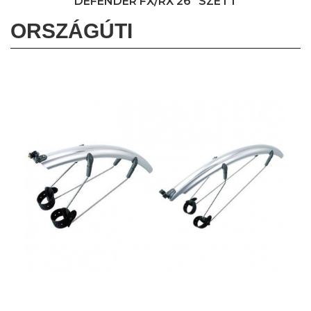
DEFENDER FX/RX 26" SZETT
ORSZÁGÚTI