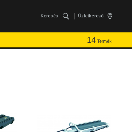
Keresés
Üzletkereső
14
Termék