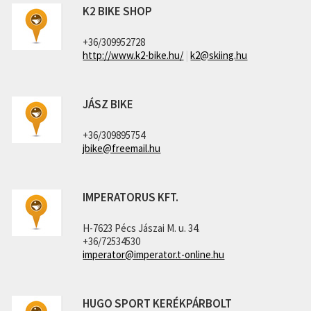
K2 BIKE SHOP
+36/309952728
http://www.k2-bike.hu/
|
k2@skiing.hu
JÁSZ BIKE
+36/309895754
jbike@freemail.hu
IMPERATORUS KFT.
H-7623 Pécs Jászai M. u. 34.
+36/72534530
imperator@imperator.t-online.hu
HUGO SPORT KERÉKPÁRBOLT