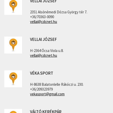
VELLAI JÓZSEF
2351 Alsónémedi Dózsa György tér 7.
+36/70363-0090
vellai@cdcnet.hu
VELLAI JÓZSEF
H-2364 Ócsa Viola u.8.
vellai@cdcnet.hu
VÉKA SPORT
H-8638 Balatonlelle Rákóczi u. 230.
+36/209323979
vekasport@gmail.com
VÁLTÓ KERÉKPÁR