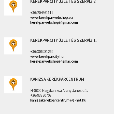
KERÉKPÁRCITY ÜZLET ÉS SZERVIZ 2
+36/204661111
www.kerekparwebshop.eu
|
kerekparwebshop@gmail.com
KERÉKPÁRCITY ÜZLET ÉS SZERVÍZ 1.
+36/306281262
www.kerekparcity.hu
|
kerekparwebshop@gmail.com
KANIZSA KERÉKPÁRCENTRUM
H-8800 Nagykanizsa Arany János u.1.
+36/93320703
kanizsakerekparcentrum@z-net.hu