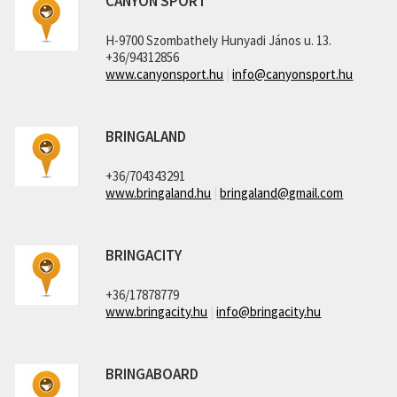
CANYON SPORT
H-9700 Szombathely Hunyadi János u. 13.
+36/94312856
www.canyonsport.hu
|
info@canyonsport.hu
BRINGALAND
+36/704343291
www.bringaland.hu
|
bringaland@gmail.com
BRINGACITY
+36/17878779
www.bringacity.hu
|
info@bringacity.hu
BRINGABOARD