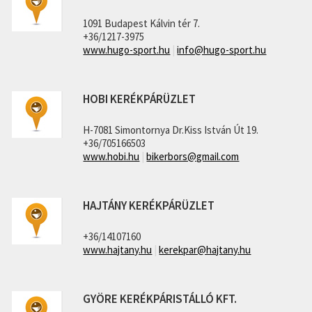
1091 Budapest Kálvin tér 7.
+36/1217-3975
www.hugo-sport.hu
|
info@hugo-sport.hu
HOBI KERÉKPÁRÜZLET
H-7081 Simontornya Dr.Kiss István Út 19.
+36/705166503
www.hobi.hu
|
bikerbors@gmail.com
HAJTÁNY KERÉKPÁRÜZLET
+36/14107160
www.hajtany.hu
|
kerekpar@hajtany.hu
GYÖRE KERÉKPÁRISTÁLLÓ KFT.