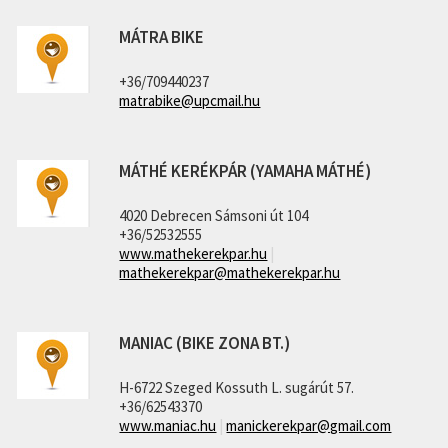
MÁTRA BIKE
+36/709440237
matrabike@upcmail.hu
MÁTHÉ KERÉKPÁR (YAMAHA MÁTHÉ)
4020 Debrecen Sámsoni út 104
+36/52532555
www.mathekerekpar.hu
|
mathekerekpar@mathekerekpar.hu
MANIAC (BIKE ZONA BT.)
H-6722 Szeged Kossuth L. sugárút 57.
+36/62543370
www.maniac.hu
|
manickerekpar@gmail.com