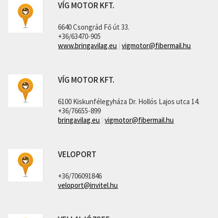
VÍG MOTOR KFT.
6640 Csongrád Fő út 33.
+36/63470-905
www.bringavilag.eu
|
vigmotor@fibermail.hu
VÍG MOTOR KFT.
6100 Kiskunfélegyháza Dr. Hollós Lajos utca 14.
+36/76655-899
bringavilag.eu
|
vigmotor@fibermail.hu
VELOPORT
+36/706091846
veloport@invitel.hu