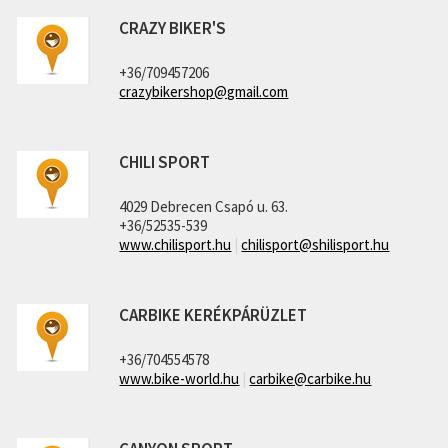
CRAZY BIKER'S
+36/709457206
crazybikershop@gmail.com
CHILI SPORT
4029 Debrecen Csapó u. 63.
+36/52535-539
www.chilisport.hu
|
chilisport@shilisport.hu
CARBIKE KERÉKPÁRÜZLET
+36/704554578
www.bike-world.hu
|
carbike@carbike.hu