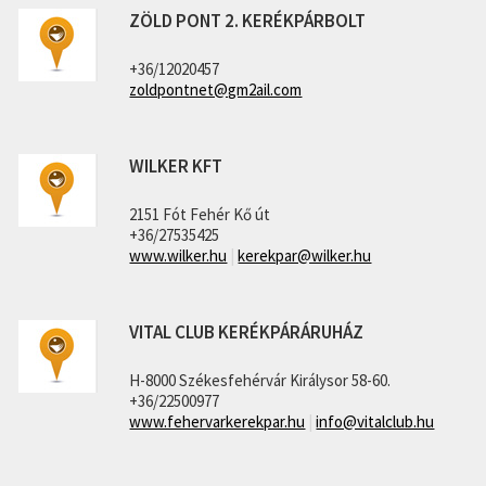
ZÖLD PONT 2. KERÉKPÁRBOLT
+36/12020457
zoldpontnet@gm2ail.com
WILKER KFT
2151 Fót Fehér Kő út
+36/27535425
www.wilker.hu
|
kerekpar@wilker.hu
VITAL CLUB KERÉKPÁRÁRUHÁZ
H-8000 Székesfehérvár Királysor 58-60.
+36/22500977
www.fehervarkerekpar.hu
|
info@vitalclub.hu