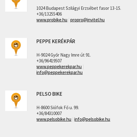
1024 Budapest Szilágyi Erzsébet fasor 13-15.
+36/13255406
www.probike.hu
|
propro@invitel.hu
PEPPE KERÉKPÁR
H-9024 Győr Nagy Imre út 91.
+36/96419507
www.peppekerekpar.hu
|
info@peppekerekpar.hu
PELSO BIKE
H-8600 Siófok Fő u. 99.
+36/84310007
www.pelsobike.hu
|
info@pelsobike.hu