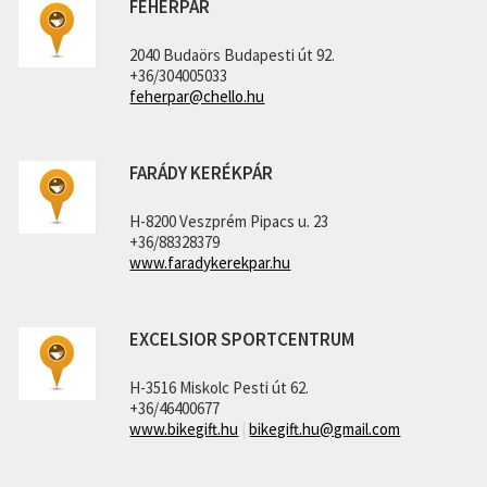
FEHÉRPÁR
2040 Budaörs Budapesti út 92.
+36/304005033
feherpar@chello.hu
FARÁDY KERÉKPÁR
H-8200 Veszprém Pipacs u. 23
+36/88328379
www.faradykerekpar.hu
EXCELSIOR SPORTCENTRUM
H-3516 Miskolc Pesti út 62.
+36/46400677
www.bikegift.hu
|
bikegift.hu@gmail.com