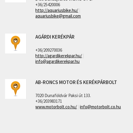
+36/25420006
http://aquariusbike.hu/
|
aquariusbike@gmail.com
AGÁRDI KERÉKPÁR
+36/209270036
http://agardikerekpar.hu/
|
info@agardikerekpar.hu
AB-RONCS MOTOR ÉS KERÉKPÁRBOLT
7020 Dunaföldvár Paksi út 133.
+36/203983171
www.motorbolt.co.hu/
|
info@motorbolt.co.hu