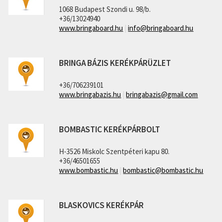
1068 Budapest Szondi u. 98/b.
+36/13024940
www.bringaboard.hu
|
info@bringaboard.hu
BRINGA BÁZIS KERÉKPÁRÜZLET
+36/706239101
www.bringabazis.hu
|
bringabazis@gmail.com
BOMBASTIC KERÉKPÁRBOLT
H-3526 Miskolc Szentpéteri kapu 80.
+36/46501655
www.bombastic.hu
|
bombastic@bombastic.hu
BLASKOVICS KERÉKPÁR