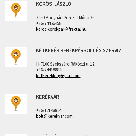
KŐRÖSI LÁSZLÓ
7150 Bonyhád Perczel Mór u.36.
+36/74456458
korosikerekpar@fraktal.hu
KÉTKERÉK KERÉKPÁRBOLT ÉS SZERVIZ
H-7100 Szekszárd Rákóczi u. 17.
+36/74418884
ketkerekkft@gmail.com
KERÉKVÁR
+36/12148814
bolt@kerekvar.com