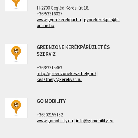
H-2700 Cegléd Kőrösi út 18.
+36/53316027
www.gyorekerekpar.hu
|
gyorekerekpar@t-
online.hu
GREENZONE KERÉKPÁRÜZLET ÉS
SZERVIZ
+36/83315463
http://greenzonekeszthely.hu/
|
keszthely@kerekvar.hu
GO MOBILITY
+36302155152
www.gomobility.eu
|
info@gomobility.eu