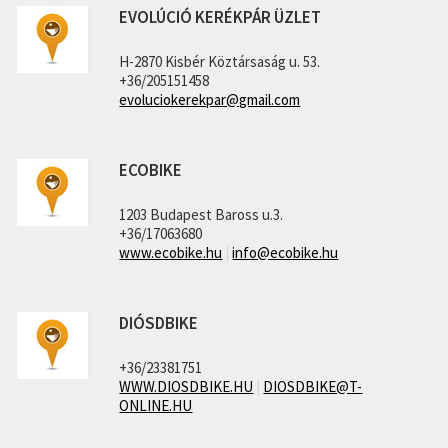
EVOLÚCIÓ KERÉKPÁR ÜZLET
H-2870 Kisbér Köztársaság u. 53.
+36/205151458
evoluciokerekpar@gmail.com
ECOBIKE
1203 Budapest Baross u.3.
+36/17063680
www.ecobike.hu
|
info@ecobike.hu
DIÓSDBIKE
+36/23381751
WWW.DIOSDBIKE.HU
|
DIOSDBIKE@T-
ONLINE.HU