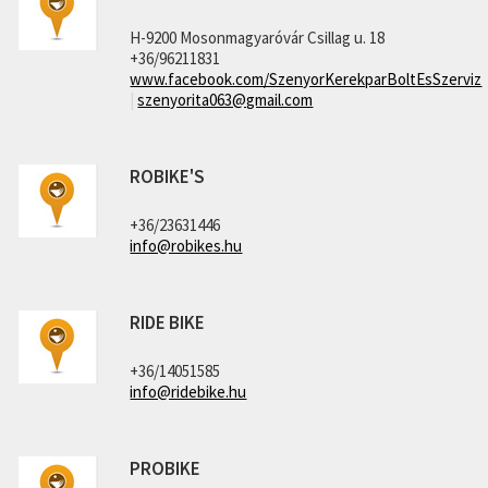
H-9200 Mosonmagyaróvár Csillag u. 18
+36/96211831
www.facebook.com/SzenyorKerekparBoltEsSzerviz
|
szenyorita063@gmail.com
ROBIKE'S
+36/23631446
info@robikes.hu
RIDE BIKE
+36/14051585
info@ridebike.hu
PROBIKE