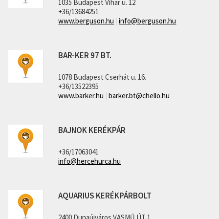
1035 Budapest Vihar u. 12
+36/13684251
www.berguson.hu
|
info@berguson.hu
BAR-KER 97 BT.
1078 Budapest Cserhát u. 16.
+36/13522395
www.barker.hu
|
barker.bt@chello.hu
BAJNOK KERÉKPÁR
+36/17063041
info@hercehurca.hu
AQUARIUS KERÉKPÁRBOLT
2400 Dunaújváros VASMŰ ÚT 1.