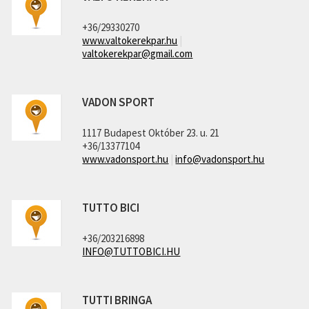
+36/29330270
www.valtokerekpar.hu
|
valtokerekpar@gmail.com
VADON SPORT
1117 Budapest Október 23. u. 21
+36/13377104
www.vadonsport.hu
|
info@vadonsport.hu
TUTTO BICI
+36/203216898
INFO@TUTTOBICI.HU
TUTTI BRINGA