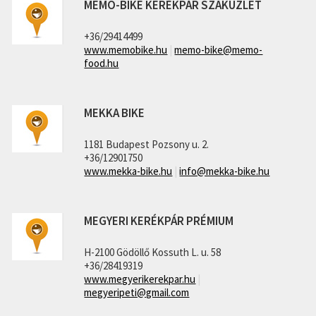
MEMO-BIKE KERÉKPÁR SZAKÜZLET
+36/29414499
www.memobike.hu
|
memo-bike@memo-
food.hu
MEKKA BIKE
1181 Budapest Pozsony u. 2.
+36/12901750
www.mekka-bike.hu
|
info@mekka-bike.hu
MEGYERI KERÉKPÁR PRÉMIUM
H-2100 Gödöllő Kossuth L. u. 58
+36/28419319
www.megyerikerekpar.hu
|
megyeripeti@gmail.com