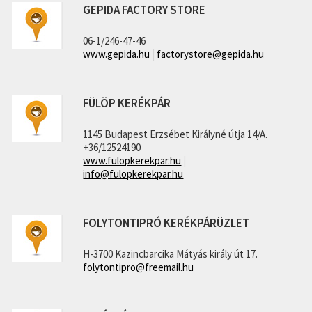
GEPIDA FACTORY STORE
06-1/246-47-46
www.gepida.hu
|
factorystore@gepida.hu
FÜLÖP KERÉKPÁR
1145 Budapest Erzsébet Királyné útja 14/A.
+36/12524190
www.fulopkerekpar.hu
|
info@fulopkerekpar.hu
FOLYTONTIPRÓ KERÉKPÁRÜZLET
H-3700 Kazincbarcika Mátyás király út 17.
folytontipro@freemail.hu