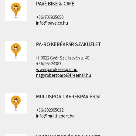
PAVÉ BIKE & CAFÉ
+36/703925650
info@pave.co.hu
PA-RO KERÉKPÁR SZAKÜZLET
H-9022 Győr Szt. István u. 49.
+36/96524383
www.parokerekpar.hu
|
nagyrobertparo@freemail.hu
MULTISPORT KERÉKPÁR ÉS SÍ
+36/302005032
info@multi-sport.hu