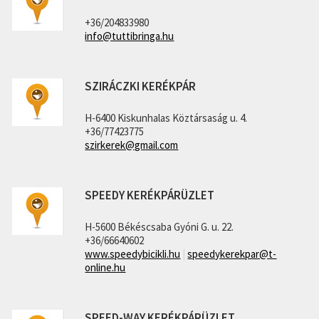
+36/204833980
info@tuttibringa.hu
SZIRÁCZKI KERÉKPÁR
H-6400 Kiskunhalas Köztársaság u. 4.
+36/77423775
szirkerek@gmail.com
SPEEDY KERÉKPÁRÜZLET
H-5600 Békéscsaba Gyóni G. u. 22.
+36/66640602
www.speedybicikli.hu
|
speedykerekpar@t-
online.hu
SPEED-WAY KERÉKPÁRÜZLET