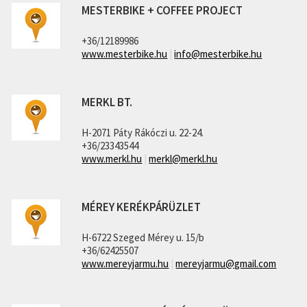
MESTERBIKE + COFFEE PROJECT
+36/12189986
www.mesterbike.hu
|
info@mesterbike.hu
MERKL BT.
H-2071 Páty Rákóczi u. 22-24.
+36/23343544
www.merkl.hu
|
merkl@merkl.hu
MÉREY KERÉKPÁRÜZLET
H-6722 Szeged Mérey u. 15/b
+36/62425507
www.mereyjarmu.hu
|
mereyjarmu@gmail.com