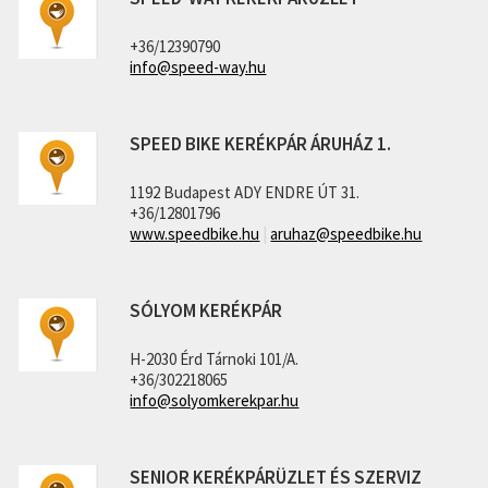
+36/12390790
info@speed-way.hu
SPEED BIKE KERÉKPÁR ÁRUHÁZ 1.
1192 Budapest ADY ENDRE ÚT 31.
+36/12801796
www.speedbike.hu
|
aruhaz@speedbike.hu
SÓLYOM KERÉKPÁR
H-2030 Érd Tárnoki 101/A.
+36/302218065
info@solyomkerekpar.hu
SENIOR KERÉKPÁRÜZLET ÉS SZERVIZ