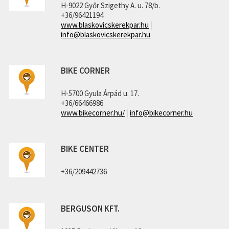
H-9022 Győr Szigethy A. u. 78/b.
+36/96421194
www.blaskovicskerekpar.hu
|
info@blaskovicskerekpar.hu
BIKE CORNER
H-5700 Gyula Árpád u. 17.
+36/66466986
www.bikecorner.hu/
|
info@bikecorner.hu
BIKE CENTER
+36/209442736
BERGUSON KFT.