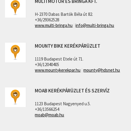
MULTI MOTOR ÉS BRINGA KFT.
H-2370 Dabas Bartók Béla út 82.
+36/29362528
www.multi-bringa.hu
|
info@multi-bringa.hu
MOUNTY BIKE KERÉKPÁRÜZLET
1119 Budapest Etele út 71.
+36/12040405
www.mountykerekpar.hu
|
mounty@hdsnet.hu
MOAB KERÉKPÁRÜZLET ÉS SZERVÍZ
1123 Budapest Nagyenyed u.5.
+36/13566254
moab@moab.hu