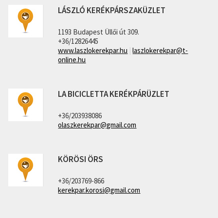
LÁSZLÓ KERÉKPÁRSZAKÜZLET
1193 Budapest Üllői út 309.
+36/12826445
www.laszlokerekpar.hu
|
laszlokerekpar@t-
online.hu
LA BICICLETTA KERÉKPÁRÜZLET
+36/203938086
olaszkerekpar@gmail.com
KÖRÖSI ÖRS
+36/203769-866
kerekpar.korosi@gmail.com