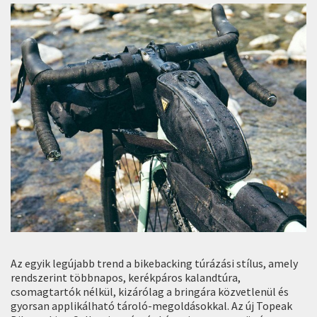
Az egyik legújabb trend a bikebacking túrázási stílus, amely
rendszerint többnapos, kerékpáros kalandtúra,
csomagtartók nélkül, kizárólag a bringára közvetlenül és
gyorsan applikálható tároló-megoldásokkal. Az új Topeak