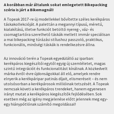
A korábban már általunk sokat emlegetett Bikepacking
széria is járt a Bikemagnál!
A Topeak 2017-re új modellekkel bővítette széles kerékpáros
táskakollekcióját. A palettán a megannyi típusú, méretű,
kialakítású, illetve funkciót betöltő nyereg-, váz- és
csomagtartóra szerelhető táskák mellett immár speciálisan
a mai bikepacking túrázási stílushoz passzoló, praktikus,
funkcionális, minőségi táskák is rendelkezésre állna.
Az innováció terén a Topeak egyedülálló az iparban:
kerékpáros kiegészítői egytől egyig új szemléletet, magas
szintű integrációt és funkcionalitást kínálnak. A közkedvelt
márka évről-évre újdonságokkal áll elő, amelyek rendre
elnyerik a kerékpáripar patinás díjait, elismeréseit – és nem
utolsósorban a kerékpárosok millióinak tetszését. A Topeak
nemcsak követi a kerékpáros trendeket, hanem egyenesen
irányt mutat a kerékpáros kiegészítők fejlődésében. Sok
esetben még az igény megjelenése előtt jelennek meg egy-
egy hiánypótlónak számító megoldással!