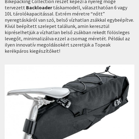
Bikepacking Collection részét képezi a nyereg mögé
tervezett
Backloader
táskamodell, választhatóan 6 vagy
10L tárolókapacitással. Extrém méretre “nőtt”
nyeregtáskáról van szó, belső vízhatlan zsákkal egybeépítve.
Kívül beépített szelepet találunk, amin keresztül
kipréselhetjük a vízhatlan belső zsákban rekedt fölösleges
levegőt, minimalizálva ezzel a csomag méretét. Például az
ilyen innovatív megoldásokért szeretjük a Topeak
kerékpáros kiegészítőket!