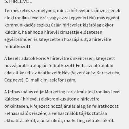
5. HÍRLEVÉL
Természetes személynek, mint a hírlevelünk címzettjének
elektronikus levelezés vagy azzal egyenértékű más egyéni
kommunikációs eszköz útján hírlevelet kizárólag akkor
küldünk, ha ahhoz a hírlevél címzettje előzetesen
egyértelműen és kifejezetten hozzájárult, a hírlevélre
feliratkozott.
A kezelt adatok köre: A hírlevélre önkéntesen, kifejezett
hozzájárulása alapján feliratkozott Felhasználó alábbi
adatait kezeli az Adatkezelő: Név (Vezetéknév, Keresztnév,
Cég neve), E- mail cím, telefonszám.
A felhasználás célja: Marketing tartalmú elektronikus levél
küldése ( hírlevél ) elektronikus úton a hírlevélre
önkéntesen, kifejezett hozzájárulás alapján feliratkozott
Felhasználók részére; a Felhasználók tájékoztatása
aktualitásokról, ajánlatokról, marketing célú akciókról.