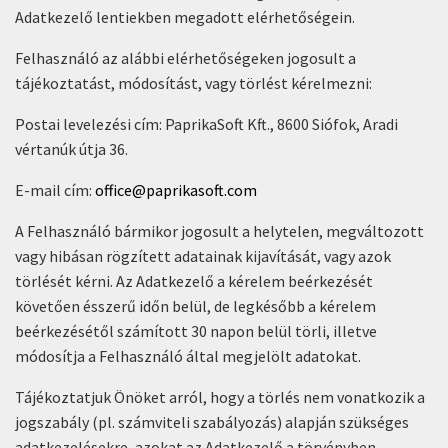
Adatkezelő lentiekben megadott elérhetőségein.
Felhasználó az alábbi elérhetőségeken jogosult a
tájékoztatást, módosítást, vagy törlést kérelmezni:
Postai levelezési cím: PaprikaSoft Kft., 8600 Siófok, Aradi
vértanúk útja 36.
E-mail cím:
office@paprikasoft.com
A Felhasználó bármikor jogosult a helytelen, megváltozott
vagy hibásan rögzített adatainak kijavítását, vagy azok
törlését kérni. Az Adatkezelő a kérelem beérkezését
követően ésszerű időn belül, de legkésőbb a kérelem
beérkezésétől számított 30 napon belül törli, illetve
módosítja a Felhasználó által megjelölt adatokat.
Tájékoztatjuk Önöket arról, hogy a törlés nem vonatkozik a
jogszabály (pl. számviteli szabályozás) alapján szükséges
adatkezelésekre, azokat az Adatkezelő a törvényben