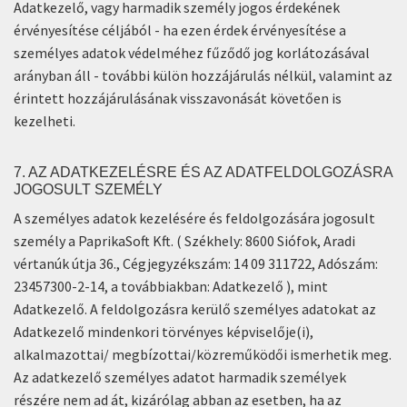
Adatkezelő, vagy harmadik személy jogos érdekének
érvényesítése céljából - ha ezen érdek érvényesítése a
személyes adatok védelméhez fűződő jog korlátozásával
arányban áll - további külön hozzájárulás nélkül, valamint az
érintett hozzájárulásának visszavonását követően is
kezelheti.
7. AZ ADATKEZELÉSRE ÉS AZ ADATFELDOLGOZÁSRA
JOGOSULT SZEMÉLY
A személyes adatok kezelésére és feldolgozására jogosult
személy a PaprikaSoft Kft. ( Székhely: 8600 Siófok, Aradi
vértanúk útja 36., Cégjegyzékszám: 14 09 311722, Adószám:
23457300-2-14, a továbbiakban: Adatkezelő ), mint
Adatkezelő. A feldolgozásra kerülő személyes adatokat az
Adatkezelő mindenkori törvényes képviselője(i),
alkalmazottai/ megbízottai/közreműködői ismerhetik meg.
Az adatkezelő személyes adatot harmadik személyek
részére nem ad át, kizárólag abban az esetben, ha az