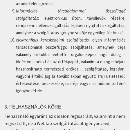
az adatfeldolgozóval
információs társadalommal összefüggő
szolgáltatás:
elektronikus úton, távollevők részére,
rendszerint ellenszolgáltatás fejében nyújtott szolgáltatás,
amelyhez a szolgáltatás igénybe vevője egyedileg fér hozzá
elektronikus kereskedelmi szolgáltatás
: olyan információs
társadalommal összefüggő szolgáltatás, amelynek célja
valamely birtokba vehető forgalomképes ingó dolog -
ideértve a pénzt és az értékpapírt, valamint a dolog módjára
hasznosítható természeti erőket -, szolgáltatás, ingatlan,
vagyoni értékű jog (a továbbiakban együtt: áru) üzletszerű
értékesítése, beszerzése, cseréje vagy más módon történő
igénybevétele.
3. FELHASZNÁLÓK KÖRE
Felhasználó egyaránt az oldalon regisztrált, valamint a nem
regisztrált, de a Weblap szolgáltatásait igénybevevő,