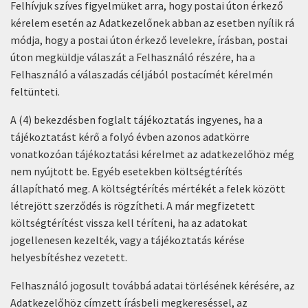
Felhívjuk szíves figyelmüket arra, hogy postai úton érkező
kérelem esetén az Adatkezelőnek abban az esetben nyílik rá
módja, hogy a postai úton érkező levelekre, írásban, postai
úton megküldje válaszát a Felhasználó részére, ha a
Felhasználó a válaszadás céljából postacímét kérelmén
feltünteti.
A (4) bekezdésben foglalt tájékoztatás ingyenes, ha a
tájékoztatást kérő a folyó évben azonos adatkörre
vonatkozóan tájékoztatási kérelmet az adatkezelőhöz még
nem nyújtott be. Egyéb esetekben költségtérítés
állapítható meg. A költségtérítés mértékét a felek között
létrejött szerződés is rögzítheti. A már megfizetett
költségtérítést vissza kell téríteni, ha az adatokat
jogellenesen kezelték, vagy a tájékoztatás kérése
helyesbítéshez vezetett.
Felhasználó jogosult továbbá adatai törlésének kérésére, az
Adatkezelőhöz címzett írásbeli megkereséssel, az