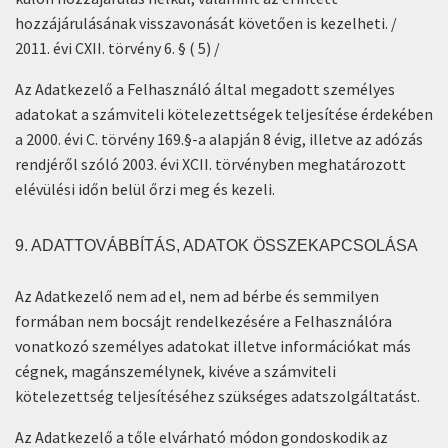
hozzájárulásának visszavonását követően is kezelheti. /
2011. évi CXII. törvény 6. § ( 5) /
Az Adatkezelő a Felhasználó által megadott személyes
adatokat a számviteli kötelezettségek teljesítése érdekében
a 2000. évi C. törvény 169.§-a alapján 8 évig, illetve az adózás
rendjéről szóló 2003. évi XCII. törvényben meghatározott
elévülési időn belül őrzi meg és kezeli.
9. ADATTOVÁBBÍTÁS, ADATOK ÖSSZEKAPCSOLÁSA
Az Adatkezelő nem ad el, nem ad bérbe és semmilyen
formában nem bocsájt rendelkezésére a Felhasználóra
vonatkozó személyes adatokat illetve információkat más
cégnek, magánszemélynek, kivéve a számviteli
kötelezettség teljesítéséhez szükséges adatszolgáltatást.
Az Adatkezelő a tőle elvárható módon gondoskodik az