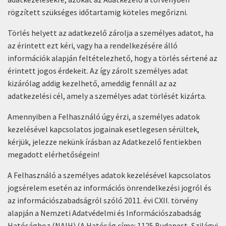
rögzített szükséges időtartamig köteles megőrizni.
Törlés helyett az adatkezelő zárolja a személyes adatot, ha
az érintett ezt kéri, vagy ha a rendelkezésére álló
információk alapján feltételezhető, hogy a törlés sértené az
érintett jogos érdekeit. Az így zárolt személyes adat
kizárólag addig kezelhető, ameddig fennáll az az
adatkezelési cél, amely a személyes adat törlését kizárta.
Amennyiben a Felhasználó úgy érzi, a személyes adatok
kezelésével kapcsolatos jogainak esetlegesen sérültek,
kérjük, jelezze nekünk írásban az Adatkezelő fentiekben
megadott elérhetőségein!
A Felhasználó a személyes adatok kezelésével kapcsolatos
jogsérelem esetén az információs önrendelkezési jogról és
az információszabadságról szóló 2011. évi CXII. törvény
alapján a Nemzeti Adatvédelmi és Információszabadság
Hatósághoz (NAIH) (A Hatóság címe: 1125 Budapest, Szilágyi