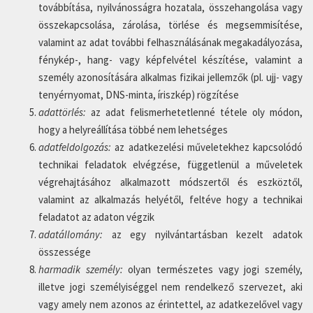
továbbítása, nyilvánosságra hozatala, összehangolása vagy
összekapcsolása, zárolása, törlése és megsemmisítése,
valamint az adat további felhasználásának megakadályozása,
fénykép-, hang- vagy képfelvétel készítése, valamint a
személy azonosítására alkalmas fizikai jellemzők (pl. ujj- vagy
tenyérnyomat, DNS-minta, íriszkép) rögzítése
adattörlés:
az adat felismerhetetlenné tétele oly módon,
hogy a helyreállítása többé nem lehetséges
adatfeldolgozás:
az adatkezelési műveletekhez kapcsolódó
technikai feladatok elvégzése, függetlenül a műveletek
végrehajtásához alkalmazott módszertől és eszköztől,
valamint az alkalmazás helyétől, feltéve hogy a technikai
feladatot az adaton végzik
adatállomány:
az egy nyilvántartásban kezelt adatok
összessége
harmadik személy:
olyan természetes vagy jogi személy,
illetve jogi személyiséggel nem rendelkező szervezet, aki
vagy amely nem azonos az érintettel, az adatkezelővel vagy