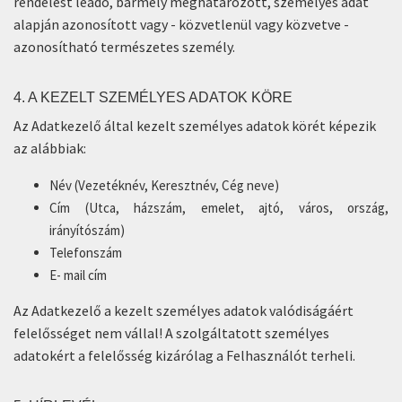
rendelést leadó, bármely meghatározott, személyes adat
alapján azonosított vagy - közvetlenül vagy közvetve -
azonosítható természetes személy.
4. A KEZELT SZEMÉLYES ADATOK KÖRE
Az Adatkezelő által kezelt személyes adatok körét képezik
az alábbiak:
Név (Vezetéknév, Keresztnév, Cég neve)
Cím (Utca, házszám, emelet, ajtó, város, ország,
irányítószám)
Telefonszám
E- mail cím
Az Adatkezelő a kezelt személyes adatok valódiságáért
felelősséget nem vállal! A szolgáltatott személyes
adatokért a felelősség kizárólag a Felhasználót terheli.