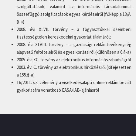
szolgáltatások, valamint az információs társadalommal
összefüggő szolgáltatások egyes kérdéseiről (főképp a 13/A.
§-a)
2008. évi XLVII. törvény – a fogyasztókkal szembeni
tisztességtelen kereskedelmi gyakorlat tilalmáról;
2008. évi XLVIII. törvény – a gazdasági reklámtevékenység
alapvető feltételeiről és egyes korlátairól (különösen a 6.§-a)
2005. évi XC. törvény az elektronikus információszabadságról
2003. évi C. törvény az elektronikus hírközlésről (kifejezetten
a 155.§-a)
16/2011. sz. vélemény a viselkedésalapú online reklám bevált
gyakorlatára vonatkozó EASA/IAB-ajánlásról