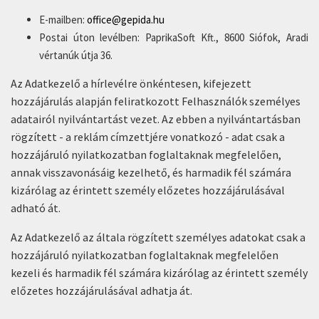
E-mailben:
office@gepida.hu
Postai úton levélben: PaprikaSoft Kft., 8600 Siófok, Aradi
vértanúk útja 36.
Az Adatkezelő a hírlevélre önkéntesen, kifejezett
hozzájárulás alapján feliratkozott Felhasználók személyes
adatairól nyilvántartást vezet. Az ebben a nyilvántartásban
rögzített - a reklám címzettjére vonatkozó - adat csak a
hozzájáruló nyilatkozatban foglaltaknak megfelelően,
annak visszavonásáig kezelhető, és harmadik fél számára
kizárólag az érintett személy előzetes hozzájárulásával
adható át.
Az Adatkezelő az általa rögzített személyes adatokat csak a
hozzájáruló nyilatkozatban foglaltaknak megfelelően
kezeli és harmadik fél számára kizárólag az érintett személy
előzetes hozzájárulásával adhatja át.