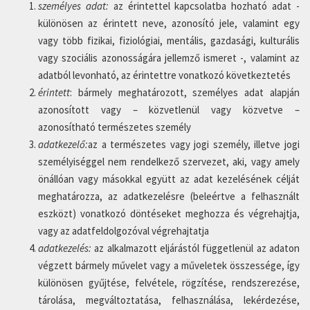
személyes adat:
az érintettel kapcsolatba hozható adat -
különösen az érintett neve, azonosító jele, valamint egy
vagy több fizikai, fiziológiai, mentális, gazdasági, kulturális
vagy szociális azonosságára jellemző ismeret -, valamint az
adatból levonható, az érintettre vonatkozó következtetés
érintett
: bármely meghatározott, személyes adat alapján
azonosított vagy – közvetlenül vagy közvetve –
azonosítható természetes személy
adatkezelő:
az a természetes vagy jogi személy, illetve jogi
személyiséggel nem rendelkező szervezet, aki, vagy amely
önállóan vagy másokkal együtt az adat kezelésének célját
meghatározza, az adatkezelésre (beleértve a felhasznált
eszközt) vonatkozó döntéseket meghozza és végrehajtja,
vagy az adatfeldolgozóval végrehajtatja
adatkezelés:
az alkalmazott eljárástól függetlenül az adaton
végzett bármely művelet vagy a műveletek összessége, így
különösen gyűjtése, felvétele, rögzítése, rendszerezése,
tárolása, megváltoztatása, felhasználása, lekérdezése,