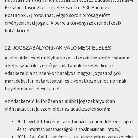
Erzsébet fasor 22/C, Levelezési cím: 1530 Budapest,
Postafiók: 5.) fordulhat, végső soron bíróság előtt
érvényesítheti jogait. A perre a törvényszék rendelkezik
hatáskörrel.
12. JOGSZABÁLYOKNAK VALÓ MEGFELELÉS
A jelen Adatvédelmi Nyilatkozat elkészítése során, valamint
a Felhasználók személyes adatainak kezelésekor az
Adatkezelő a mindenkor hatályos magyar jogszabályok
maradéktalan betartásával, és a vonatkozó uniós normák
figyelembevételével jár el.
Az Adatkezelő különösen az alábbi jogszabályokban
előírtakat tartja szem előtt az adatkezelés során:
2011. évi CXII. törvény – az információs önrendelkezési jogról
és az információszabadságról (a továbbiakban: Infotv.)
2001. évi CVIII. törvény – az elektronikus kereskedelmi