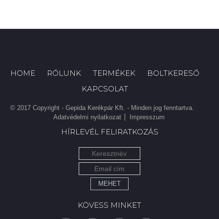
HOME
RÓLUNK
TERMÉKEK
BOLTKERESŐ
KAPCSOLAT
© 2017 Copyright - Gepida Kerékpár Kft. - Minden jog fenntartva.
Adatvédelmi nyilatkozat
Impresszum
HÍRLEVÉL FELIRATKOZÁS
MEHET
KÖVESS MINKET