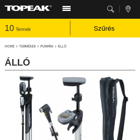
10
Szűrés
Termék
HOME
TERMÉKEK
PUMPÁK
ÁLLÓ
ÁLLÓ