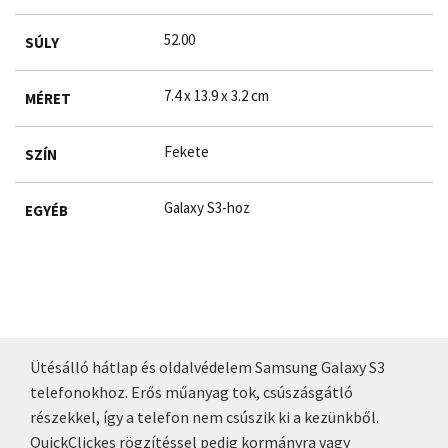
52.00
SÚLY
7.4 x 13.9 x 3.2 cm
MÉRET
Fekete
SZÍN
Galaxy S3-hoz
EGYÉB
Ütésálló hátlap és oldalvédelem Samsung Galaxy S3
telefonokhoz. Erős műanyag tok, csúszásgátló
részekkel, így a telefon nem csúszik ki a kezünkből.
QuickClickes rögzítéssel pedig kormányra vagy