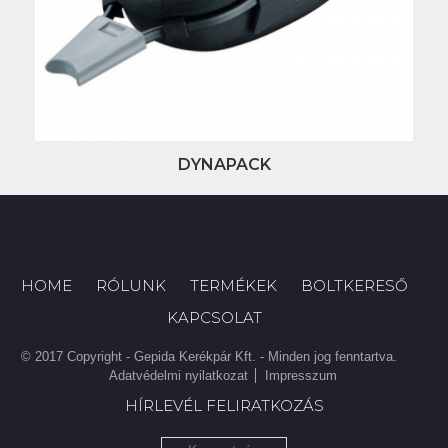
DYNAPACK
HOME
RÓLUNK
TERMÉKEK
BOLTKERESŐ
KAPCSOLAT
© 2017 Copyright - Gepida Kerékpár Kft. - Minden jog fenntartva.
Adatvédelmi nyilatkozat
Impresszum
HÍRLEVÉL FELIRATKOZÁS