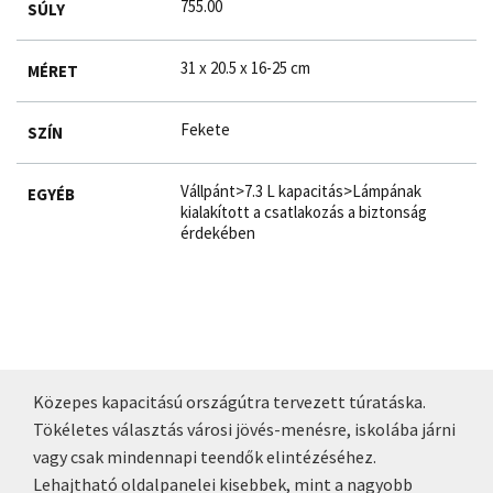
755.00
SÚLY
31 x 20.5 x 16-25 cm
MÉRET
Fekete
SZÍN
Vállpánt>7.3 L kapacitás>Lámpának
EGYÉB
kialakított a csatlakozás a biztonság
érdekében
Közepes kapacitású országútra tervezett túratáska.
Tökéletes választás városi jövés-menésre, iskolába járni
vagy csak mindennapi teendők elintézéséhez.
Lehajtható oldalpanelei kisebbek, mint a nagyobb