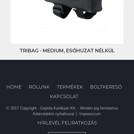
TRIBAG - MEDIUM, ESŐHUZAT NÉLKÜL
HOME
RÓLUNK
TERMÉKEK
BOLTKERESŐ
KAPCSOLAT
© 2017 Copyright - Gepida Kerékpár Kft. - Minden jog fenntartva.
Adatvédelmi nyilatkozat
Impresszum
HÍRLEVÉL FELIRATKOZÁS