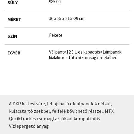
985.00
SÚLY
36 x 25 x 21.5-29 cm
MÉRET
Fekete
SZÍN
Vállpánt>12.3 L-es kapactás>Lámpának
EGYÉB
kialakított fül a biztonság érdekében
A DXP kistestvére, lehajtható oldalpanelek nélkül,
kulacstartó zsebbel, felfelé bővíthető résszel. MTX
QucikTrackes csomagtartókkal kompatibilis.
Vízlepergető anyag.